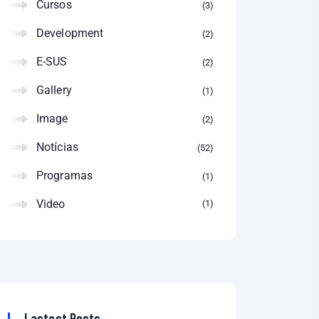
Cursos
3
Development
2
E-SUS
2
Gallery
1
Image
2
Notícias
52
Programas
1
Video
1
Lastest Posts