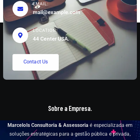
EMAIL:
mail@example.com
LOCATION:
44 Center USA.
C
o
n
t
a
c
t
U
s
Sobre a Empresa.
Marcelols Consultoria & Assessoria
é especializada em
soluções estratégicas para a gestão pública e privada,