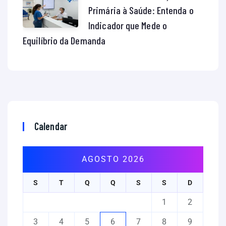
Primária à Saúde: Entenda o
Indicador que Mede o
Equilíbrio da Demanda
Calendar
AGOSTO 2026
S
T
Q
Q
S
S
D
1
2
3
4
5
6
7
8
9