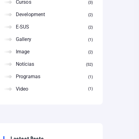
Cursos
3
Development
2
E-SUS
2
Gallery
1
Image
2
Notícias
52
Programas
1
Video
1
Lastest Posts