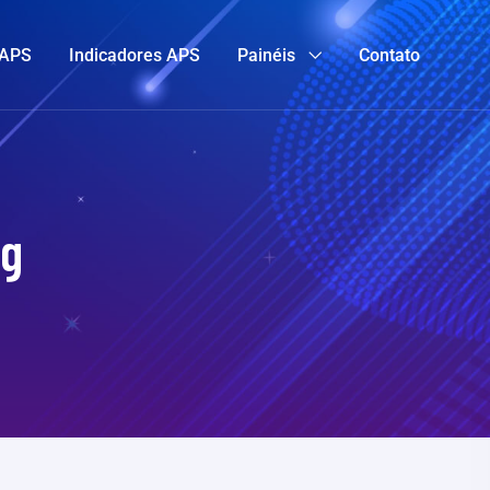
 APS
Indicadores APS
Painéis
Contato
ng