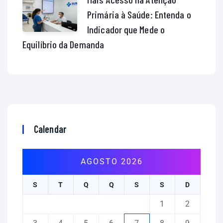
Primária à Saúde: Entenda o
Indicador que Mede o
Equilíbrio da Demanda
Calendar
AGOSTO 2026
S
T
Q
Q
S
S
D
1
2