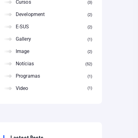
Cursos
3
Development
2
E-SUS
2
Gallery
1
Image
2
Notícias
52
Programas
1
Video
1
Lastest Posts